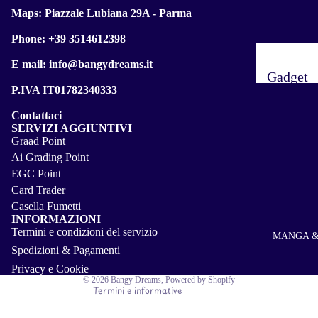
Maps:
Piazzale Lubiana 29A - Parma
Phone: +39 3514612398
E mail: info@bangydreams.it
Gadget
P.IVA IT01782340333
Anime
Contattaci
Figure
SERVIZI AGGIUNTIVI
Graad Point
Ai Grading Point
Informativa sui rimborsi
EGC Point
Informativa sulla privacy
Card Trader
Casella Fumetti
Termini e condizioni del servizio
INFORMAZIONI
Informativa sulle spedizioni
Termini e condizioni del servizio
MANGA &
Informativa legale
Spedizioni & Pagamenti
Recapiti
Privacy e Cookie
© 2026
Bangy Dreams
, Powered by Shopify
Termini e informative