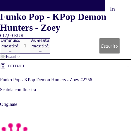
In
Funko Pop - KPop Demon
Stock
Hunters - Zoey
Preordi
€17,99 EUR
ni
Diminuisci
Aumenta
quantità
quantità
Esaurito
Portach
iavi
Esaurito
DETTAGLI
Funko Pop - KPop Demon Hunters - Zoey #2256
FI
Scatola con finestra
Originale