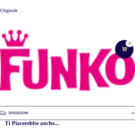
Originale
0
AN
SPEDIZIONI
Ti Piacerebbe anche...