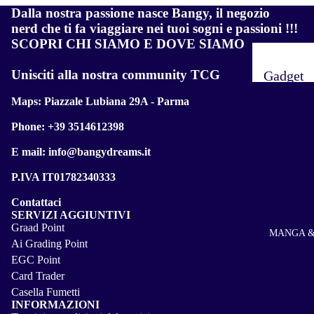
Dalla nostra passione nasce Bangy, il negozio
nerd che ti fa viaggiare nei tuoi sogni e passioni !!!
SCOPRI CHI SIAMO E DOVE SIAMO
Unisciti alla nostra community TCG
Gadget
Anime
Maps:
Piazzale Lubiana 29A - Parma
Figure
Phone: +39 3514612398
E mail: info@bangydreams.it
P.IVA IT01782340333
Contattaci
SERVIZI AGGIUNTIVI
Graad Point
MANGA &
Ai Grading Point
Informativa sui rimborsi
EGC Point
Informativa sulla privacy
Card Trader
Casella Fumetti
Termini e condizioni del servizio
INFORMAZIONI
Informativa sulle spedizioni