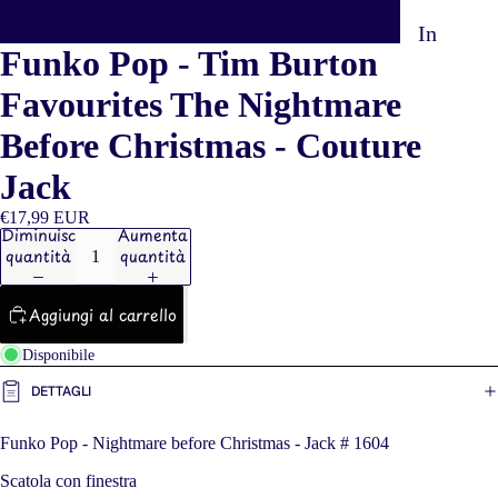
In
Funko Pop - Tim Burton
Stock
Favourites The Nightmare
Preordi
Before Christmas - Couture
ni
Jack
Portach
iavi
€17,99 EUR
Diminuisci
Aumenta
quantità
quantità
Aggiungi al carrello
FI
Disponibile
DETTAGLI
Funko Pop - Nightmare before Christmas - Jack # 1604
Scatola con finestra