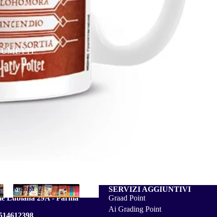
FUMETTI
Manga
SERVIZI AGGIUNTIVI
Informativa sui rimborsi
le Lubiana 29A - Parma
Graad Point
Manga
Informativa sulla privacy
Ai Grading Point
514612398