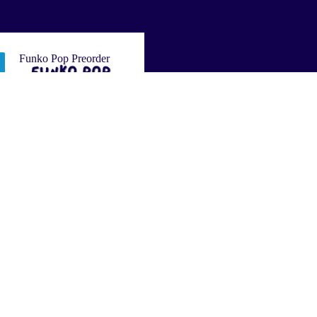
Funko Pop Preorder
Funko Pop
Preorder
RE