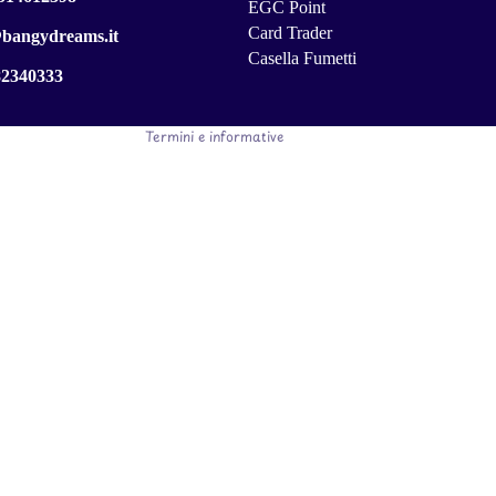
Termini e condizioni del servizio
EGC Point
Card Trader
@bangydreams.it
Informativa sulle spedizioni
Casella Fumetti
Informativa legale
82340333
Recapiti
Termini e informative
AMES